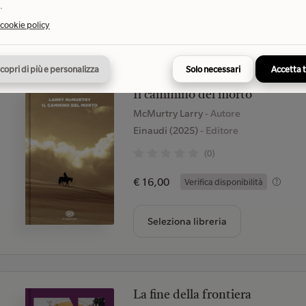
.
Seleziona libreria
 cookie policy
copri di più e personalizza
Solo necessari
Accetta 
Il cammino del morto
McMurtry Larry
- Autore
Einaudi (2025)
- Editore
(0)
€ 16,00
Verifica disponibilità
Seleziona libreria
La fine della frontiera