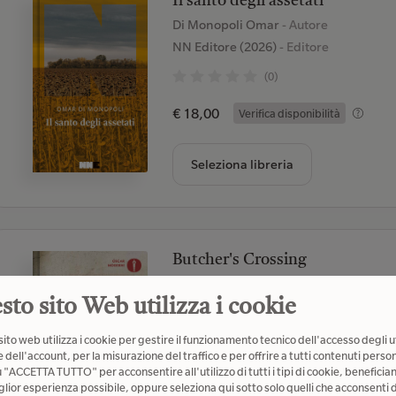
Il santo degli assetati
Di Monopoli Omar
- Autore
NN Editore (2026)
- Editore
(0)
€ 18,00
Verifica disponibilità
Seleziona libreria
Butcher's Crossing
Williams John Edward
- Autore
sto sito Web utilizza i cookie
Mondadori (2023)
- Editore
(0)
ito web utilizza i cookie per gestire il funzionamento tecnico dell'accesso degli u
 dell'account, per la misurazione del traffico e per offrire a tutti contenuti person
€ 13,00
u "ACCETTA TUTTO" per acconsentire all'utilizzo di tutti i tipi di cookie, beneficia
Verifica disponibilità
glior esperienza possibile, oppure seleziona qui sotto solo quelli che acconsenti d