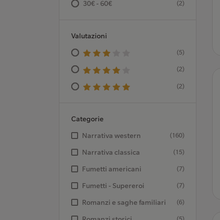
30€ - 60€
(2)
Valutazioni
(5)
(2)
(2)
Categorie
Narrativa western
(160)
Narrativa classica
(15)
Fumetti americani
(7)
Fumetti - Supereroi
(7)
Romanzi e saghe familiari
(6)
Romanzi storici
(5)