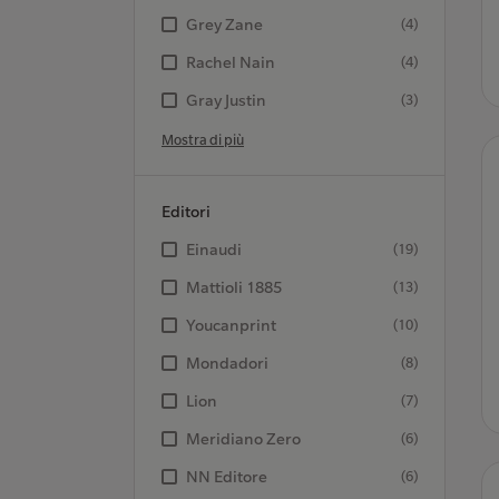
Grey Zane
(4)
Rachel Nain
(4)
Gray Justin
(3)
Mostra di più
Editori
Einaudi
(19)
Mattioli 1885
(13)
Youcanprint
(10)
Mondadori
(8)
Lion
(7)
Meridiano Zero
(6)
NN Editore
(6)