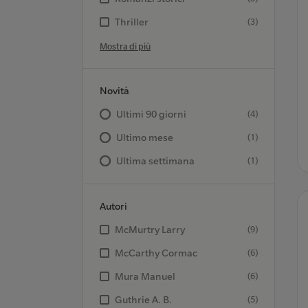
Thriller
(3)
Mostra di più
Novità
Ultimi 90 giorni
(4)
Ultimo mese
(1)
Ultima settimana
(1)
Autori
McMurtry Larry
(9)
McCarthy Cormac
(6)
Mura Manuel
(6)
Guthrie A. B.
(5)