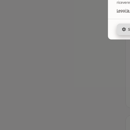
ricevere
Leggi la
S