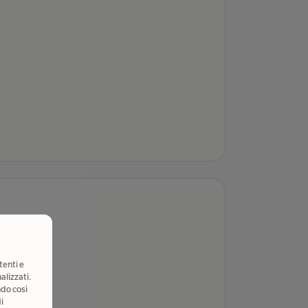
tenti e
alizzati.
ndo così
i