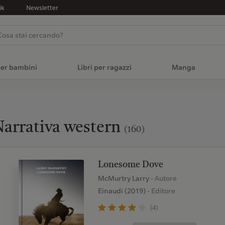
ik
Newsletter
per bambini
Libri per ragazzi
Manga
arrativa western
(160)
Lonesome Dove
McMurtry Larry
- Autore
Einaudi (2019)
- Editore
(4)