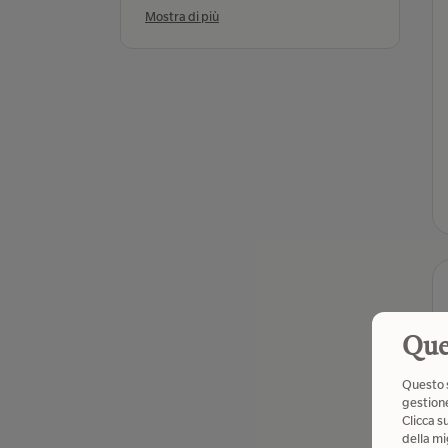
Mostra di più
Que
Questo s
gestione
Clicca s
della mi