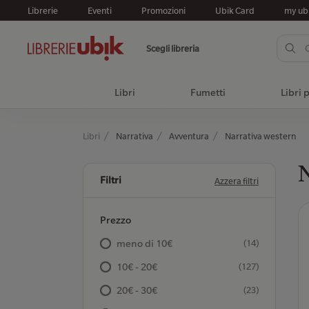
Librerie
Eventi
Promozioni
Ubik Card
my ub
Scegli libreria
Libri
Fumetti
Libri 
Libri
Narrativa
Avventura
Narrativa western
N
Filtri
Azzera filtri
Prezzo
meno di 10€
(14)
10€ - 20€
(127)
20€ - 30€
(23)