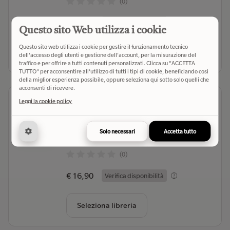
(0)
€ 16,90
Verifica disponibilità
Questo sito Web utilizza i cookie
Questo sito web utilizza i cookie per gestire il funzionamento tecnico
Seleziona libreria
dell'accesso degli utenti e gestione dell'account, per la misurazione del
traffico e per offrire a tutti contenuti personalizzati. Clicca su "ACCETTA
TUTTO" per acconsentire all'utilizzo di tutti i tipi di cookie, beneficiando così
della miglior esperienza possibile, oppure seleziona qui sotto solo quelli che
acconsenti di ricevere.
Le avventure di Pinocchio di Carlo
Leggi la cookie policy
Collodi
Stilton Geronimo
- Autore
Solo necessari
Accetta tutto
Piemme (2026)
- Editore
(0)
€ 16,90
Verifica disponibilità
Seleziona libreria