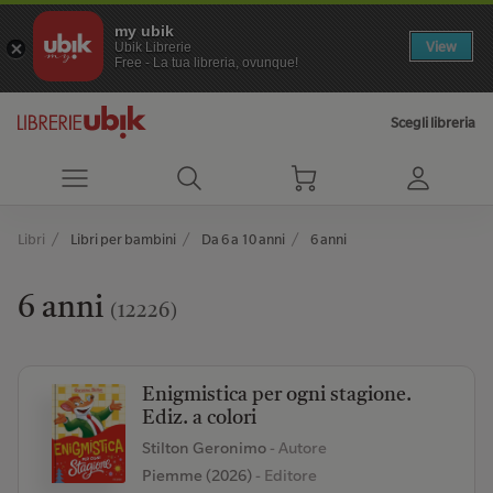
my ubik
View
Ubik Librerie
Free - La tua libreria, ovunque!
Scegli libreria
Libri
Libri per bambini
Da 6 a 10 anni
6 anni
6 anni
(12226)
Enigmistica per ogni stagione.
Ediz. a colori
Stilton Geronimo
- Autore
Piemme (2026)
- Editore