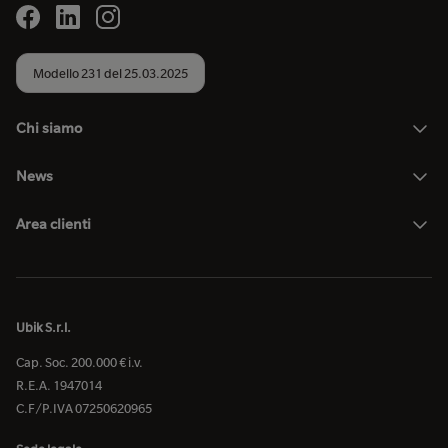
Modello 231 del 25.03.2025
Chi siamo
News
Area clienti
Ubik S.r.l.
Cap. Soc. 200.000 € i.v.
R.E.A. 1947014
C.F/P.IVA 07250620965