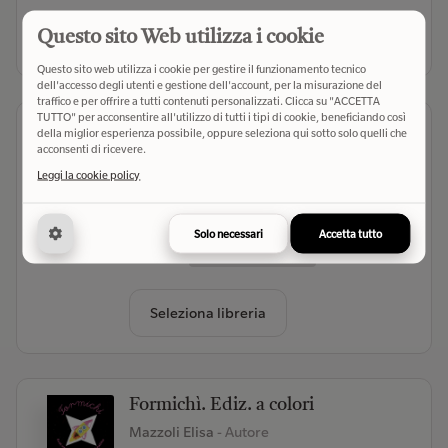
Questo sito Web utilizza i cookie
Seleziona libreria
Questo sito web utilizza i cookie per gestire il funzionamento tecnico
dell'accesso degli utenti e gestione dell'account, per la misurazione del
traffico e per offrire a tutti contenuti personalizzati. Clicca su "ACCETTA
TUTTO" per acconsentire all'utilizzo di tutti i tipi di cookie, beneficiando così
Rino Rino. Ediz. a colori
della miglior esperienza possibile, oppure seleziona qui sotto solo quelli che
acconsenti di ricevere.
Mazzoli Elisa
- Autore
Leggi la cookie policy
Il Leone Verde (2026)
- Editore
(0)
Solo necessari
Accetta tutto
€ 9,90
Verifica disponibilità
Seleziona libreria
Formichì. Ediz. a colori
Mazzoli Elisa
- Autore