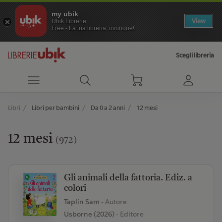
my ubik
View
Ubik Librerie
Free - La tua libreria, ovunque!
Scegli libreria
Libri
Libri per bambini
Da 0 a 2 anni
12 mesi
12 mesi
(972)
Gli animali della fattoria. Ediz. a
colori
Taplin Sam
- Autore
Usborne (2026)
- Editore