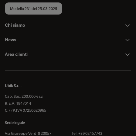
Modello 231 del 25.03.2025
Chi siamo
News
Area clienti
Ubik S.r.l.
Cap. Soc. 200.000 € i.v.
R.E.A. 1947014
C.F/P.IVA 07250620965
Sede legale
Via Giuseppe Verdi 8 20057
Tel. +39 02457743